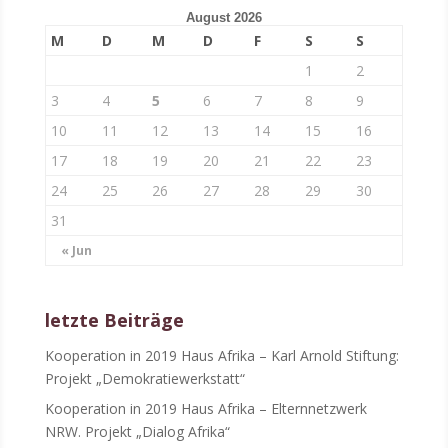
August 2026
M
D
M
D
F
S
S
1
2
3
4
5
6
7
8
9
10
11
12
13
14
15
16
17
18
19
20
21
22
23
24
25
26
27
28
29
30
31
« Jun
letzte Beiträge
Kooperation in 2019 Haus Afrika – Karl Arnold Stiftung:
Projekt „Demokratiewerkstatt“
Kooperation in 2019 Haus Afrika – Elternnetzwerk
NRW. Projekt „Dialog Afrika“