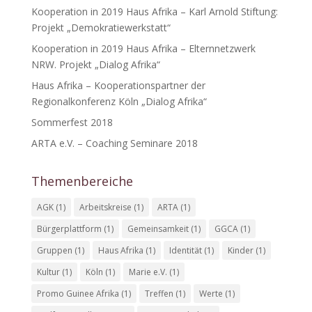
Kooperation in 2019 Haus Afrika – Karl Arnold Stiftung:
Projekt „Demokratiewerkstatt“
Kooperation in 2019 Haus Afrika – Elternnetzwerk
NRW. Projekt „Dialog Afrika“
Haus Afrika – Kooperationspartner der
Regionalkonferenz Köln „Dialog Afrika“
Sommerfest 2018
ARTA e.V. – Coaching Seminare 2018
Themenbereiche
AGK
(1)
Arbeitskreise
(1)
ARTA
(1)
Bürgerplattform
(1)
Gemeinsamkeit
(1)
GGCA
(1)
Gruppen
(1)
Haus Afrika
(1)
Identität
(1)
Kinder
(1)
Kultur
(1)
Köln
(1)
Marie e.V.
(1)
Promo Guinee Afrika
(1)
Treffen
(1)
Werte
(1)